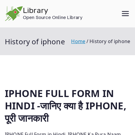
Skip
Library
to
Open Source Online Library
content
History of iphone
Home
History of iphone
IPHONE FULL FORM IN
HINDI -जानिए क्या है IPHONE,
पूरी जानकारी
IPHONE Full Form in Hindi, IPHONE Ka Pura Naam