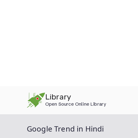
Skip
Library
to
Open Source Online Library
content
Google Trend in Hindi