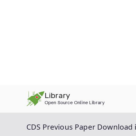
Skip
Library
to
Open Source Online Library
content
CDS Previous Paper Download i