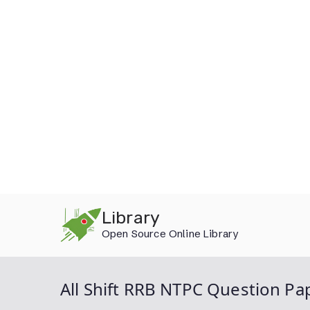
Skip
Library
to
Open Source Online Library
content
All Shift RRB NTPC Question Pa