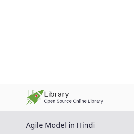
Skip
Library
to
Open Source Online Library
content
Agile Model in Hindi