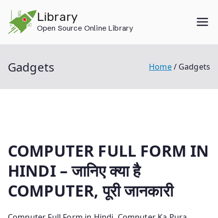
Skip
Library
to
Open Source Online Library
content
Gadgets
Home
Gadgets
COMPUTER FULL FORM IN
HINDI – जानिए क्या है
COMPUTER, पूरी जानकारी
Computer Full Form in Hindi, Computer Ka Pura