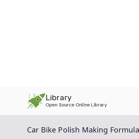
Skip
Library
to
Open Source Online Library
content
Car Bike Polish Making Formul