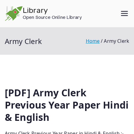
Skip
Library
to
Open Source Online Library
content
Army Clerk
Home
Army Clerk
[PDF] Army Clerk
Previous Year Paper Hindi
& English
Army Clerk Previous Year Paper in Hindi & English :-