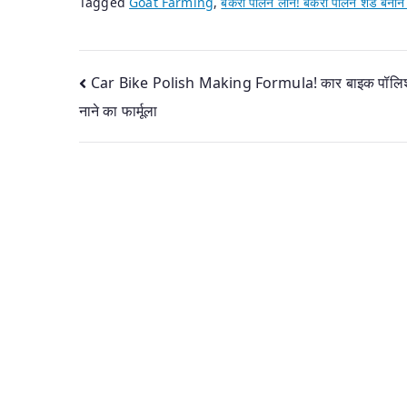
Tagged
Goat Farming
,
बकरी पालन लोन! बकरी पालन शेड बनाने
Post
Car Bike Polish Making Formula! कार बाइक पॉलि
नाने का फार्मूला
navigation