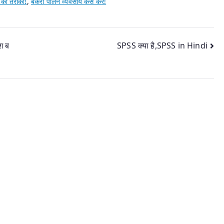
 का तरीका!
,
बकरी पालन व्यवसाय कैसे करें!
श ब
SPSS क्या है,SPSS in Hindi