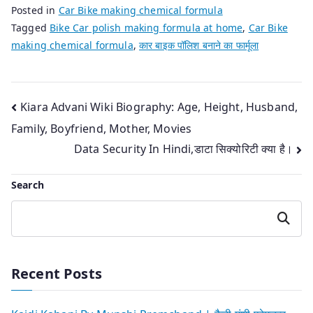
Posted in
Car Bike making chemical formula
Tagged
Bike Car polish making formula at home
,
Car Bike
making chemical formula
,
कार बाइक पॉलिश बनाने का फार्मूला
Post
Kiara Advani Wiki Biography: Age, Height, Husband,
Family, Boyfriend, Mother, Movies
navigation
Data Security In Hindi,डाटा सिक्योरिटी क्या है।
Search
Search
Recent Posts